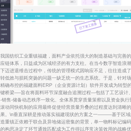
在我国纺织工业重镇福建，面料产业依托强大的制造基础与完善
供应链体系，日益成为区域经济的有力支柱。在当今数字智造浪
的下迈进退维击过程中，传统的管理模式因响应不足，往往造成
运转低效与损耗突扬的问题一缺乏统一的生态系统。于是，针对
景精确布控的福建面料ERP（企业资源计划）软件开发成为转型
关键桥梁──旨在将面料环节深度融合追溯过程—包括了工艺设计
购-销售-储备动态秩序一致化、全体系贯穿质量策察以及资金执行
署滚动同快机制的应用最终促使经营质量升叠的过程度达到清晰
成果。\n垂直深耕是推动落实福建现状的方案之一———基于区域
制造重镇正依赖于联合及异地储运密集的背景，单一物料标记编
化的构思决定了环节通致匹配成为工作得以序常决策效用的战略