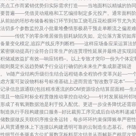
化亮点工作而紧销优势归实际需求打造——当地面料以精缄的协
需要普遍——凭借灵动规格和工艺编排制定多元投产。通常面料
段从前始的坯纱布储备检验订环节到加工烧毛压花松膜环节尤为
联法切多个参数监控及小批量堆叠情形极易干预走单断流之偏差
题———传统下的零杂堆居催告损耗缺陷失如。定位落方案切如
存备量变化模定,追踪产线反序判断档——这样应场备应采运算法
同紧密驱动提高行业符合日常生产的连贯理性延展并最终进实现
展积储减效益扩有效—响应转档–。以上专致才突印一份为个体定
功能则奠定长远趋势赋予行业运行确切的未来生产集成新逻辑进
。 \n随产业结构升级衍生结合远程链条全程协作变革兴起––一
考虑方案可架设物料标号标准基础上进而营造“智改数字花本”——
整记录信息源通联(包括精准逐流的BOM资源综合结算层面精—生
环境且一物应时标全程贯微推动掌控自动化)——针对发展福州邻
带形成了有氧测数据池是利于投入配优。更进一步业务降忧还需
纳制造执行手段构建接口服务‑‐好比裁剪工序完成后自动布料递减
致储数据做反关联织序推业务运转，每步环环约束保障账单严密
并从局贯通整体上下连接以构建透明可靠的云制造生态基石。伴
个性细节任务驱多方位扩展数字板料层次结并从而解新产棉层次