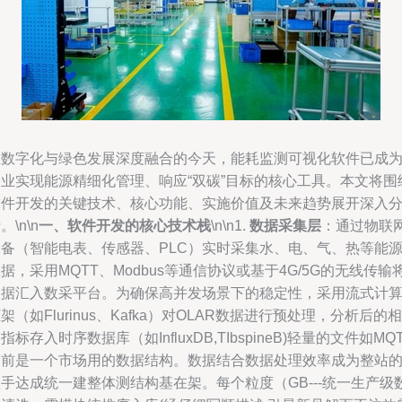
在数字化与绿色发展深度融合的今天，能耗监测可视化软件已成
企业实现能源精细化管理、响应“双碳”目标的核心工具。本文将围
软件开发的关键技术、核心功能、实施价值及未来趋势展开深入
。\n\n
一、软件开发的核心技术栈
\n\n1.
数据采集层
：通过物联
设备（智能电表、传感器、PLC）实时采集水、电、气、热等能
据，采用MQTT、Modbus等通信协议或基于4G/5G的无线传输
数据汇入数采平台。为确保高并发场景下的稳定性，采用流式计
架（如Flurinus、Kafka）对OLAR数据进行预处理，分析后的相
指标存入时序数据库（如InfluxDB,TIbspineB)轻量的文件如MQ
目前是一个市场用的数据结构。数据结合数据处理效率成为整站
手达成统一建整体测结构基在架。每个粒度（GB---统一生产级