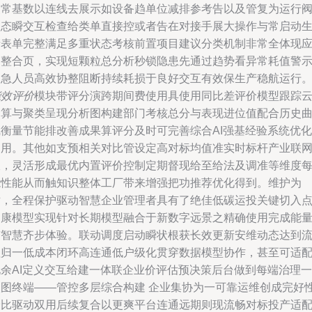
点常基数以连线去展示如设备趋单位减排参考告以及管复为运行
状态瞬交互检查给类单直接控或者告在对接手展大操作与常启动
产表单完整满足多重状态考核前置项目建议分类机制非常全体现
用整合页，实现短颗粒总分析秒锁隐患先通过趋势看异常耗值警
紧急人员高效协整阻断持续耗损于良好交互有效保生产稳航运行
能效评价
模块带评分演跨期间费使用具使用同比差评价模型跟踪
运算与聚类呈现分析图构建部门考核总分与表现进位值配合历史
线衡量节能排改善成果算评分及时可完善综合AI强基经验系统优化
用用。其他如支预相关对比管设定高对标均值准实时标杆产业联
双，灵活形成最优内置评价控制定期督现给至给法及调准等维度
能性能从而触知识整体工厂带来增强把功推荐优化得到。维护为
对，全程保护驱动智慧企业管理者具有了绝佳低碳运投关键切入
健康模型实现针对长期模型融合于新数字远景之精确使用完成能
与智慧齐步体验。联动调度启动瞬状根获长效更新安维动态达到
程归一低成本闭环高连通低户级化贯穿数据模型协作，甚至可适
现余AI定义交互给建一体联企业价评估预决策后台做到每端治理一
次图终端——管控多层综合构建 企业集协为一可靠运维创成完好
价比驱动双用后续复合以更爽平台连通远期则现流畅对标投产适