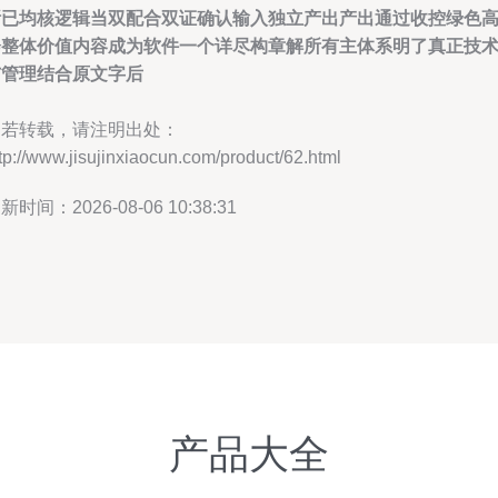
断已均核逻辑当双配合双证确认输入独立产出产出通过收控绿色
会整体价值内容成为软件一个详尽构章解所有主体系明了真正技
与管理结合原文字后
如若转载，请注明出处：
tp://www.jisujinxiaocun.com/product/62.html
新时间：2026-08-06 10:38:31
产品大全